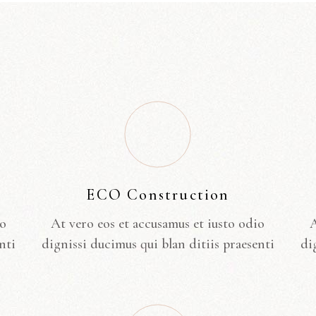
ECO Construction
io
At vero eos et accusamus et iusto odio
A
nti
dignissi ducimus qui blan ditiis praesenti
di