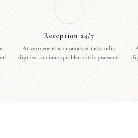
Reception 24/7
io
At vero eos et accusamus et iusto odio
A
nti
dignissi ducimus qui blan ditiis praesenti
di