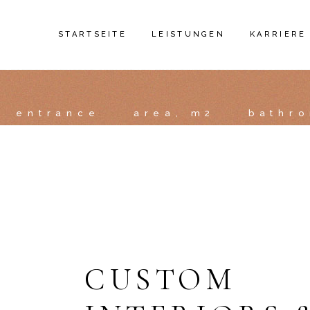
STARTSEITE
LEISTUNGEN
KARRIERE
HAUSMEISTERSERVICE
entrance
area, m2
bathr
GEBÄUDEREINIGUNG
BÜROREINIGUNG
UNTERHALTSREINIGUNG
GRUNDREINIGUNG
TREPPENHAUSREINIGUNG
OBJEKTBETREUUNG
GARTENPFLEGE
CUSTOM
WINTERDIENST
TROCKENBAU