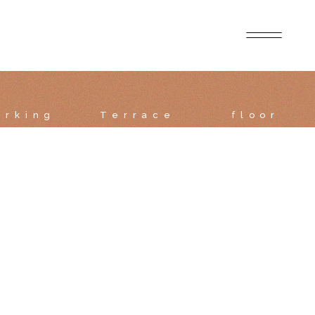
arking
Terrace
floor