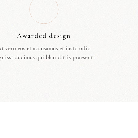
Awarded design
t vero eos et accusamus et iusto odio
gnissi ducimus qui blan ditiis praesenti