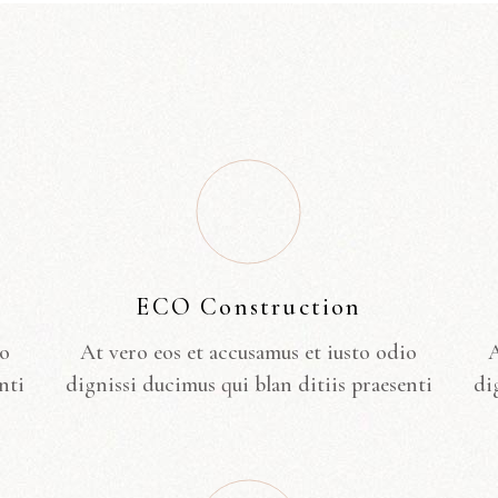
ECO Construction
io
At vero eos et accusamus et iusto odio
A
nti
dignissi ducimus qui blan ditiis praesenti
di