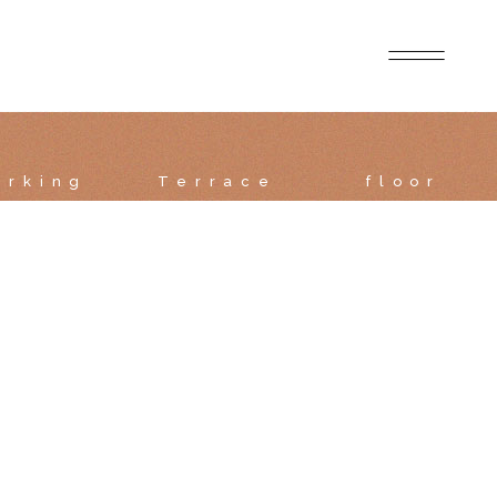
arking
Terrace
floor