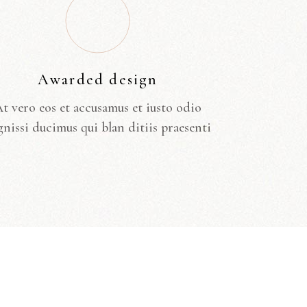
Awarded design
t vero eos et accusamus et iusto odio
gnissi ducimus qui blan ditiis praesenti