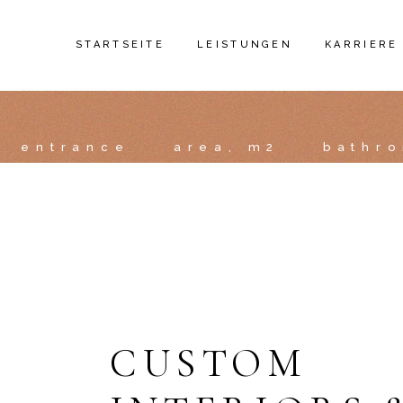
STARTSEITE
LEISTUNGEN
KARRIERE
HAUSMEISTERSERVICE
entrance
area, m2
bathr
GEBÄUDEREINIGUNG
BÜROREINIGUNG
UNTERHALTSREINIGUNG
GRUNDREINIGUNG
TREPPENHAUSREINIGUNG
OBJEKTBETREUUNG
GARTENPFLEGE
CUSTOM
WINTERDIENST
TROCKENBAU