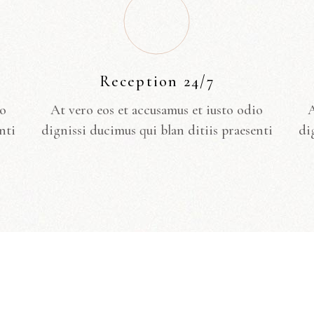
Reception 24/7
io
At vero eos et accusamus et iusto odio
A
nti
dignissi ducimus qui blan ditiis praesenti
di